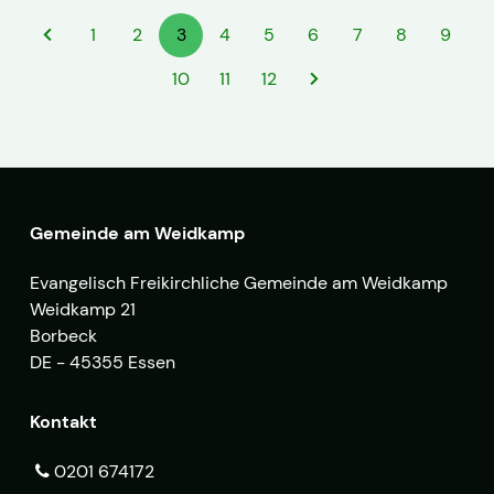
1
2
3
4
5
6
7
8
9
10
11
12
Gemeinde am Weidkamp
Evangelisch Freikirchliche Gemeinde am Weidkamp
Weidkamp 21
Borbeck
DE - 45355 Essen
Kontakt
0201 674172